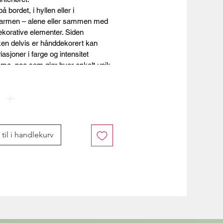
å bordet, i hyllen eller i 
armen – alene eller sammen med 
korative elementer. Siden 
en delvis er hånddekorert kan 
asjoner i farge og intensitet 
me, noe som gjør hver enkelt unik.
ke:
 Bloomingville
ge:
 Hvit
eriale:
 Keramikk
rrelse:
 L9 x H12,5 x B6 cm
til i handlekurv
diameter:
 Ø 2,2 cm
ie:
 Happy Changes