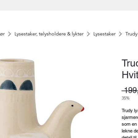
iør
Lysestaker, telysholdere & lykter
Lysestaker
Trudy
Tru
Hvi
 199
35%
Trudy ly
sjarmer
som en l
lekne de
detalj til