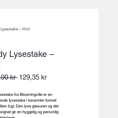
 Lysestake – Hvit
dy Lysestake –
t
Vanlig
Salgspris
,00 kr 
129,35 kr
pris
sestake fra Bloomingville er en 
ende lysestake i keramikk formet 
iten fugl. Den lyse glasuren og det 
signet gir en hyggelig og personlig 
 interiøret.