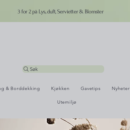
3 for 2 på Lys, duft, Servietter & Blomster
Søk
ing & Borddekking
Kjøkken
Gavetips
Nyheter
Utemiljø