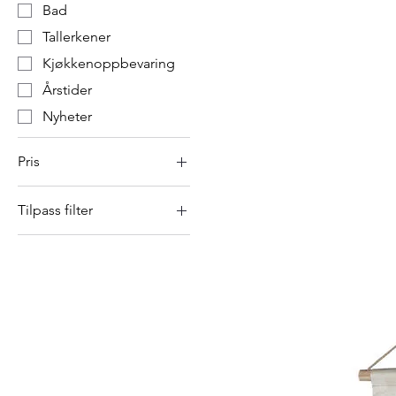
Bad
Tallerkener
Kjøkkenoppbevaring
Årstider
Nyheter
Pris
Tilpass filter
25 kr
4 800 kr
Bad