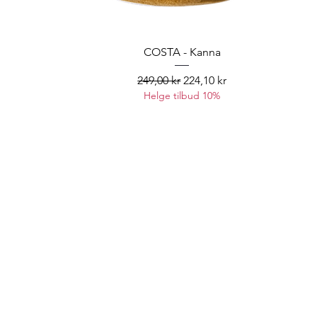
COSTA - Kanna
Vanlig pris
Salgspris
249,00 kr
224,10 kr
Helge tilbud 10%