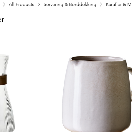
All Products
Servering & Borddekking
Karafler & 
er