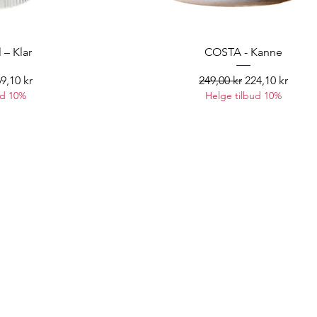
 – Klar
COSTA - Kanne
lgspris
Vanlig pris
Salgspris
9,10 kr
249,00 kr
224,10 kr
ud 10%
Helge tilbud 10%