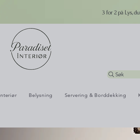
3 for 2 på Lys, d
Søk
Interiør
Belysning
Servering & Borddekking