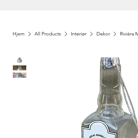
Hjem
All Products
Interiør
Dekor
Rivièra 