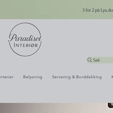
3 for 2 på Lys, d
Søk
Interiør
Belysning
Servering & Borddekking