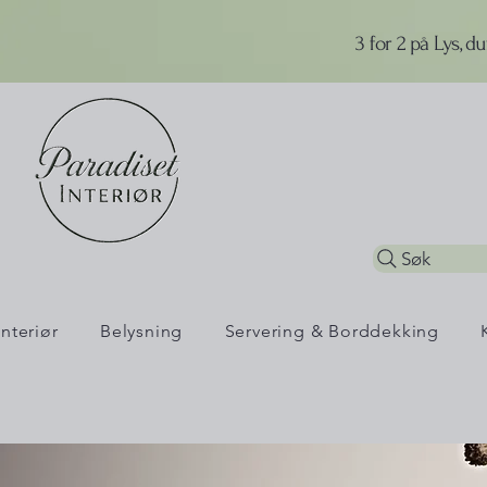
3 for 2 på Lys, d
Søk
Interiør
Belysning
Servering & Borddekking