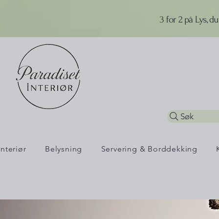
3 for 2 på Lys, d
Søk
Interiør
Belysning
Servering & Borddekking