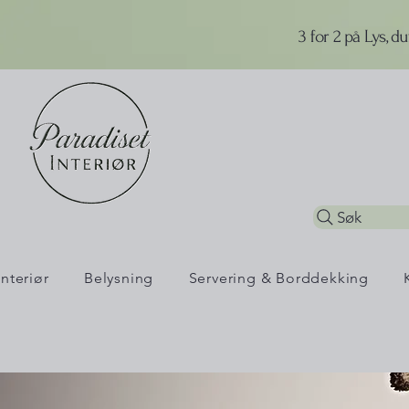
3 for 2 på Lys, d
Søk
Interiør
Belysning
Servering & Borddekking