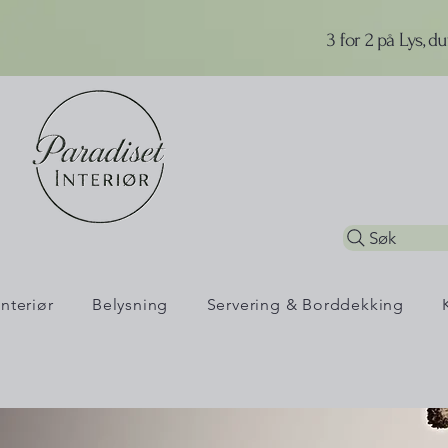
3 for 2 på Lys, d
Søk
Interiør
Belysning
Servering & Borddekking