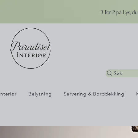
3 for 2 på Lys, d
Søk
Interiør
Belysning
Servering & Borddekking